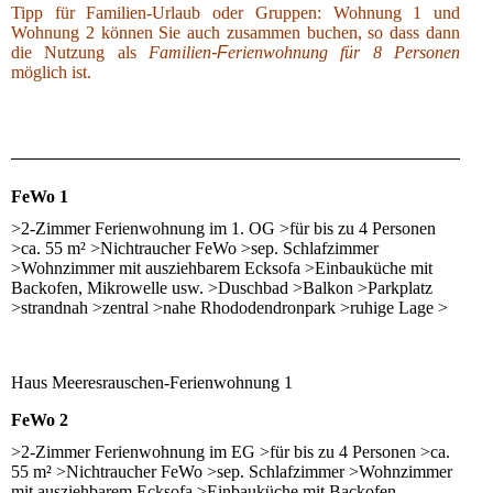
Tipp für Familien-Urlaub oder Gruppen: Wohnung 1 und
Wohnung 2 können Sie auch zusammen buchen, so dass dann
die Nutzung als
Familien
-F
erienwohnung für 8 Personen
möglich ist.
FeWo 1
>2-Zimmer Ferienwohnung im 1. OG >für bis zu 4 Personen
>ca. 55 m² >Nichtraucher FeWo >sep. Schlafzimmer
>Wohnzimmer mit ausziehbarem Ecksofa >Einbauküche mit
Backofen, Mikrowelle usw. >Duschbad >Balkon >Parkplatz
>strandnah >zentral >nahe Rhododendronpark >ruhige Lage >
Haus Meeresrauschen-Ferienwohnung 1
FeWo 2
>2-Zimmer Ferienwohnung im EG >für bis zu 4 Personen >ca.
55 m² >Nichtraucher FeWo >sep. Schlafzimmer >Wohnzimmer
mit ausziehbarem Ecksofa >Einbauküche mit Backofen,